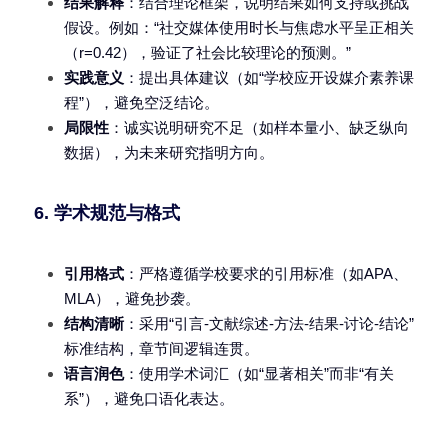
结果解释
：结合理论框架，说明结果如何支持或挑战
假设。例如：“社交媒体使用时长与焦虑水平呈正相关
（r=0.42），验证了社会比较理论的预测。”
实践意义
：提出具体建议（如“学校应开设媒介素养课
程”），避免空泛结论。
局限性
：诚实说明研究不足（如样本量小、缺乏纵向
数据），为未来研究指明方向。
6. 学术规范与格式
引用格式
：严格遵循学校要求的引用标准（如APA、
MLA），避免抄袭。
结构清晰
：采用“引言-文献综述-方法-结果-讨论-结论”
标准结构，章节间逻辑连贯。
语言润色
：使用学术词汇（如“显著相关”而非“有关
系”），避免口语化表达。