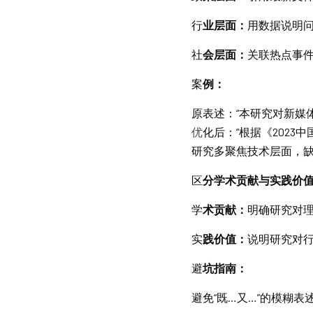
行
业层面：
用数据说明问
社
会层面：
关联热点事件
案
例：
原
表述：“本研究对新媒
优
化后：“根据《2023
研究多聚焦技术层面，缺
区
分学术贡献与实践价
学
术贡献：
明确研究对理
实
践价值：
说明研究对行
避
坑指南：
避免“既…又…”的模糊表