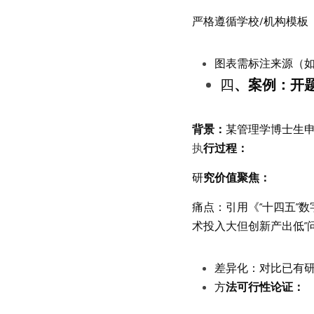
严格遵循学校/机构模板
图表需标注来源（如
四
、案例：开
背
景：
某管理学博士生申
执
行过程：
研
究价值聚焦：
痛点：引用《“十四五”
术投入大但创新产出低”
差异化：对比已有研
方
法可行性论证：