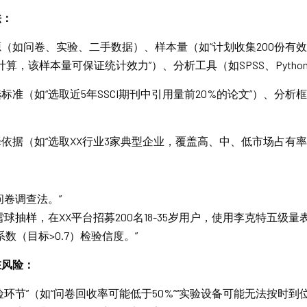
法：
（如问卷、实验、二手数据）、样本量（如“计划收集200份有
应量计算，该样本量可保证统计效力”）、分析工具（如SPSS、Pytho
标准（如“选取近5年SSCI期刊中引用量前20%的论文”）、分析
依据（如“选取XX行业3家典型企业，覆盖高、中、低市场占有率
问卷调查法。”
球抽样，在XX平台招募200名18-35岁用户，使用李克特五级量
s α系数（目标>0.7）检验信度。”
在风险：
环节”（如“问卷回收率可能低于50%”“实验设备可能无法按时到