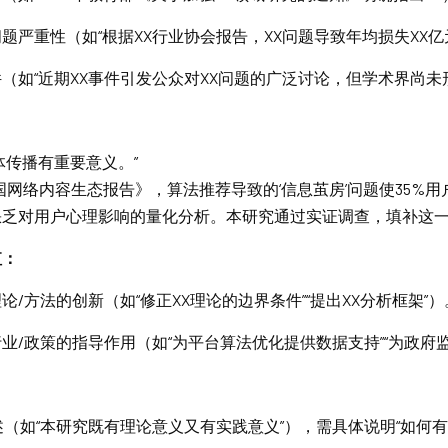
题严重性（如“根据XX行业协会报告，XX问题导致年均损失XX亿
（如“近期XX事件引发公众对XX问题的广泛讨论，但学术界尚未
体传播有重要意义。”
中国网络内容生态报告》，算法推荐导致的‘信息茧房’问题使35%
乏对用户心理影响的量化分析。本研究通过实证调查，填补这一
值：
论/方法的创新（如“修正XX理论的边界条件”“提出XX分析框架”）
业/政策的指导作用（如“为平台算法优化提供数据支持”“为政府
述（如“本研究既有理论意义又有实践意义”），需具体说明“如何有