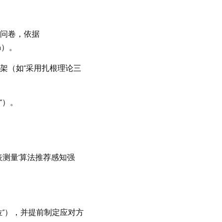
效问卷，依据
n）。
框架（如“采用扎根理论三
”）。
表测量‘算法推荐感知强
位”），并提前制定应对方