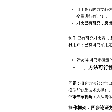
引用高影响力文献佐证
变量进行验证”）。
对
比已有研究，突
制作“已有研究对比表”
村用户；已有研究采用
强调“本研究未覆盖
二
、方法可行性
问
题：
研究方法部分常出
模型却缺乏技术支撑）
评
审专家视角：
方法需体
操
作框架：四步论证