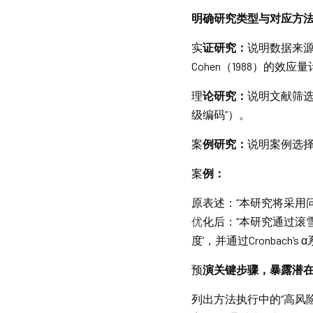
明
确研究类型与对应方
实
证研究：
说明数据来源
Cohen（1988）的效
理
论研究：
说明文献筛选
级编码”）。
案
例研究：
说明案例选择
案
例：
原
表述：“本研究将采用
优
化后：“本研究通过滚雪
度’，并通过Cronbach’
预
演关键步骤，暴露潜
列出方法执行中的“高风险