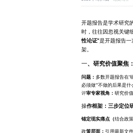
开题报告是学术研究
时，往往因忽视关键
性论证”
是开题报告一
架。
一
、研究价值聚焦：
问
题：
多数开题报告在“
必须做”“不做的后果是什
评
审专家视角：
研究价值
操
作框架：三步定位
锚
定现实痛点（
结合政策
政
策层面：
引用最新文件