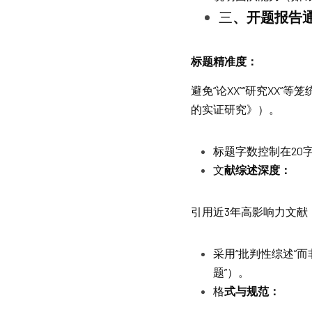
三
、开题报告
标
题精准度：
避免“论XX”“研究XX
的实证研究》）。
标题字数控制在20
文
献综述深度：
引用近3年高影响力文献
采用“批判性综述”
题”）。
格
式与规范：