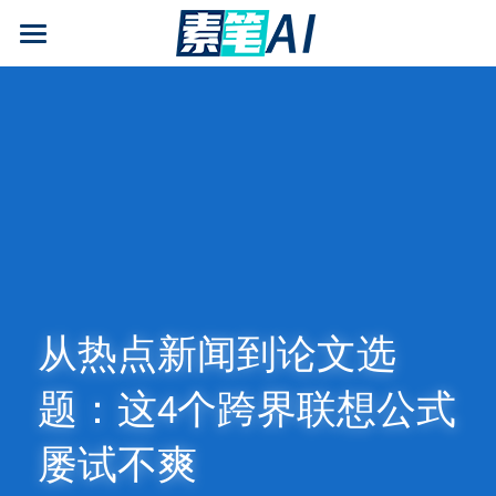
AI论文写作
AIGC检测
AI降查重率(AIGC率)
AI工具箱
免费论文查重
AI知识专栏
从热点新闻到论文选
免费福利
题：这4个跨界联想公式
屡试不爽