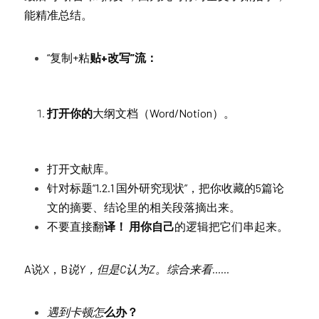
能精准总结。
“复制+粘
贴+改写”流：
打开你的
大纲文档（Word/Notion）。
打开文献库。
针对标题“1.2.1 国外研究现状”，把你收藏的5篇论
文的摘要、结论里的相关段落摘出来。
不要直接翻
译！ 用你自己
的逻辑把它们串起来。
A说X，B
说Y，但是C认为Z。综合来看……
遇到卡顿怎
么办？