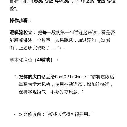
目标：把“拼
凑感”变成“学术感”，把“中文腔”变成“论文
腔”。
操作步骤：
逻辑流检查
：
 把每一段
的第一句话连起来读，看是否
能顺畅讲述一个故事。如果跳跃，加过渡句（如“然
而，上述研究忽略了……”）。
学术化润色（
AI辅助）：
把你的大白
话丢给ChatGPT/Claude：“请将这段话
重写为学术风格，使用被动语态，增加连接词，
保持客观语气，不要改变原意。”
对比修改前：
 “很多人觉
得AI很好用。”