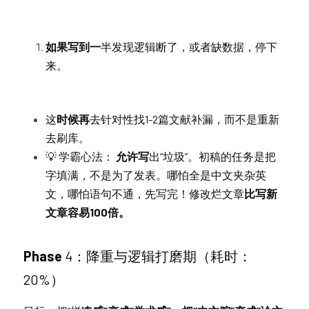
如果写到一
半发现逻辑断了，或者缺数据，停下
来。
这
时候再
去针对性找1-2篇文献补漏，而不是重新
去刷库。
💡 学霸
心法：
 允许写
出“垃圾”。初稿的任务是把
字填满，不是为了发表。哪怕全是中文夹杂英
文，哪怕语句不通，先写完！修改烂文章
比写新
文章容易100倍。
Phase
4：降重与逻辑打磨期（耗时：
20%）