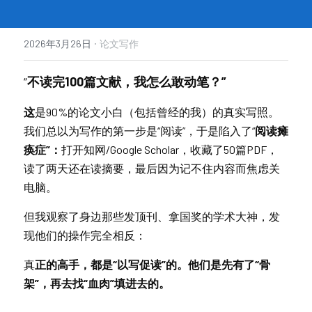
·
2026年3月26日
论文写作
“
不读完100篇文献，我怎么敢动笔？”
这
是90%的论文小白（包括曾经的我）的真实写照。
我们总以为写作的第一步是“阅读”，于是陷入了“
阅读瘫
痪症”：
打开知网/Google Scholar，收藏了50篇PDF，
读了两天还在读摘要，最后因为记不住内容而焦虑关
电脑。
但我观察了身边那些发顶刊、拿国奖的学术大神，发
现他们的操作完全相反：
真
正的高手，都是“以写促读”的。他们是先有了“骨
架”，再去找“血肉”填进去的。