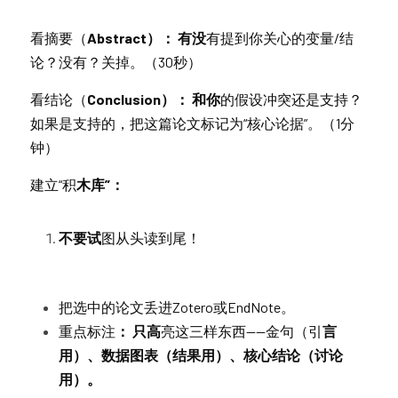
看摘要（
Abstract）： 有没
有提到你关心的变量/结
论？没有？关掉。（30秒）
看结论（
Conclusion）： 和你
的假设冲突还是支持？
如果是支持的，把这篇论文标记为“核心论据”。（1分
钟）
建立“积
木库”：
不要试
图从头读到尾！
把选中的论文丢进Zotero或EndNote。
重点标注
： 只高
亮这三样东西——金句（引
言
用）、数据图表（结果用）、核心结论（讨论
用）。