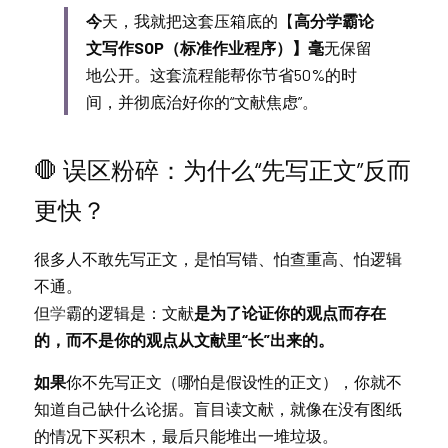
今
天，我就把这套压箱底的【
高分学霸论
文写作SOP（标准作业程序）】毫
无保留
地公开。这套流程能帮你节省50%的时
间，并彻底治好你的“文献焦虑”。
🛑
 误区粉碎：为什么“先写正文”反而
更快？
很多
人不敢先写正文，是怕写错、怕查重高、怕逻辑
不通。
但
学
霸的逻辑是：文献
是为了论证你的观点而存在
的，而不是你的观点从文献里“长”出来的。
如果
你不先写正文（哪怕是假设性的正文），你就不
知道自己缺什么论据。盲目读文献，就像在没有图纸
的情况下买积木，最后只能堆出一堆垃圾。