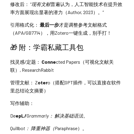
修改后： “
现有文献
普遍认为，人工智能技术在提升效
率方面展现出显著的潜力（Author, 2023）。”
引用格式化：
 最后一步
才是调整参考文献格式
（APA/GB7714），用Zotero一键生成，别手打！
🎁 附：学霸
私藏工具包
找灵感/定题：
 Conne
cted Papers（可视化文献关
联）, ResearchRabbit
管理文献： Z
oter
o（搭配GPT插件，可以直接在软件
里总结论文摘要）
写作辅助：
De
epL/
G
rammarly： 解决基础语法
。
Quillbo
t： 降重神器（P
araphrase）。