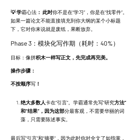
💡 学
霸心法
： 此时
你不是在“学习”，你是在“找零件”。
如果一篇论文不能直接填充到你大纲的某个小标题
下，它对你来说就是废纸，果断放弃。
Phas
e
 3：模块化写作期（耗时：40%）
目标：像拼
积木一样写正文，先完成再完美。
操作步骤：
不按顺序
写
！
绝大多数人
卡在“引言”。学霸通常先写“研究
方法”
和“结果”，因为这部
分最客观，不需要华丽的词
藻，只需要陈述事实。
最后写“引言”和“摘要”，因为此时你对全文了如指掌，