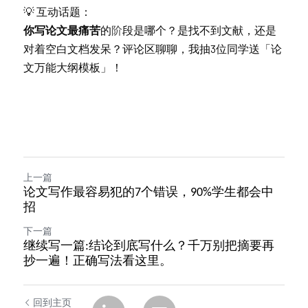
💡 互动话题：
你写论文最痛苦
的
阶
段是哪个？是找不到文献，还是
对着空白文档发呆？评论区聊聊，我抽3位同学送「论
文万能大纲模板」！
上一篇
论文写作最容易犯的7个错误，90%学生都会中
招
下一篇
继续写一篇:结论到底写什么？千万别把摘要再
抄一遍！正确写法看这里。
回到主页