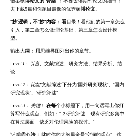
借鉴硕
博论文的“骨架”： 不
要去读期刊论文的细节！
去下载5篇和你题目最像的优秀硕
博论文。
“抄
”
逻辑，不“抄”内容： 看
目录！看他们的第一章怎么
引入，第二章怎么做理论基础，第三章怎么设计模
型。
输出大
纲： 用
思维导图列出你的章节。
Lev
el 1： 引言
、文献综述、研究方法、结果分析、结
论
Lev
el 2： 比如
“文献综述”下分为“国外研究现状”、“国内
研究现状”、“研究评述”
Lev
el 3： 关键
！
 在每
个小标题下，用一句话写出你打
算写什么观点。例如：“1.2 研究评述：现有研究多集中
在算法层面，缺乏对伦理风险的探讨。”
💡 
学霸心
法： 此
时你的大纲里全是“空洞的观点”，这