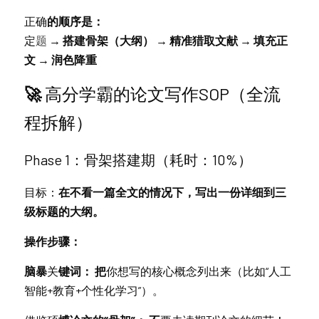
正确
的顺序是：
定
题
 → 搭建骨架（大纲） → 精准猎取文献 → 填充正
文 → 润色降重
🚀
高分学霸的论文写作SOP（全流
程拆解）
Pha
se 1：骨架搭建期（耗时：10%）
目标：
在不看一篇全文的情况下，写出一份详细到三
级标题的大纲。
操作步骤：
脑暴
关
键词： 把
你想写的核心概念列出来（比如“人工
智能+教育+个性化学习”）。