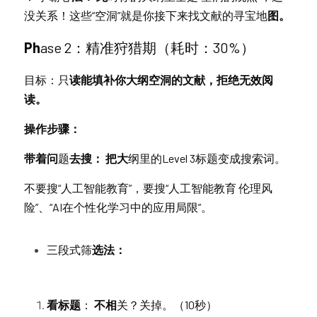
没关系！这些“空洞”就是你接下来找文献的寻宝地
图。
Ph
a
s
e 2：精准狩猎期（耗时：30%）
目标：只
读能填补你大纲空洞的文献，拒绝无效阅
读。
操作步骤：
带着问
题
去搜： 把大
纲里的Level 3标题变成搜索词。
不要搜“人工智能教育”，要搜“人工智能教育 伦理风
险”、“AI在个性化学习中的应用局限”。
三段式筛
选法：
看标题
：
 不相
关？关掉。（10秒）