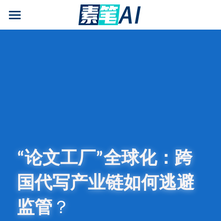
AI论文写作
AIGC检测
AI降查重率(AIGC率)
AI工具箱
免费论文查重
AI知识专栏
“论文工厂”全球化：跨
免费福利
国代写产业链如何逃避
监管
？