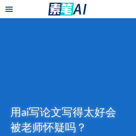
AI论文写作
AIGC检测
AI降查重率(AIGC率)
AI工具箱
免费论文查重
AI知识专栏
免费福利
用ai写论文写得太好会
被老师怀疑吗？