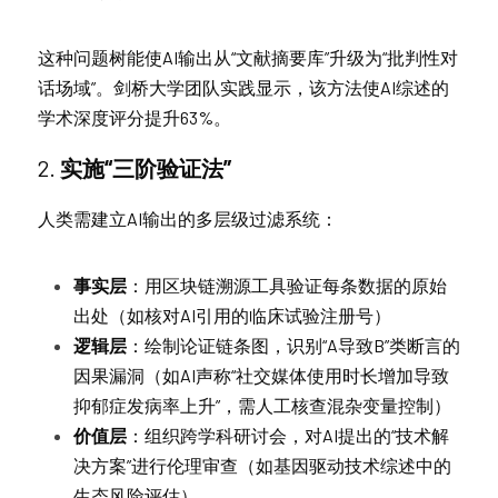
这种问题树能使AI输出从“文献摘要库”升级为“批判性对
话场域”。剑桥大学团队实践显示，该方法使AI综述的
学术深度评分提升63%。
2. 
实施“三阶验证法”
人类需建立AI输出的多层级过滤系统：
事实层
：用区块链溯源工具验证每条数据的原始
出处（如核对AI引用的临床试验注册号）
逻辑层
：绘制论证链条图，识别“A导致B”类断言的
因果漏洞（如AI声称“社交媒体使用时长增加导致
抑郁症发病率上升”，需人工核查混杂变量控制）
价值层
：组织跨学科研讨会，对AI提出的“技术解
决方案”进行伦理审查（如基因驱动技术综述中的
生态风险评估）