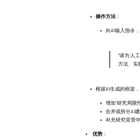
操作方法
：
向AI输入指令
“请为‘
方法、实
根据AI生成的框架
增加“研究局限
合并或拆分AI
补充研究背景
优势
：