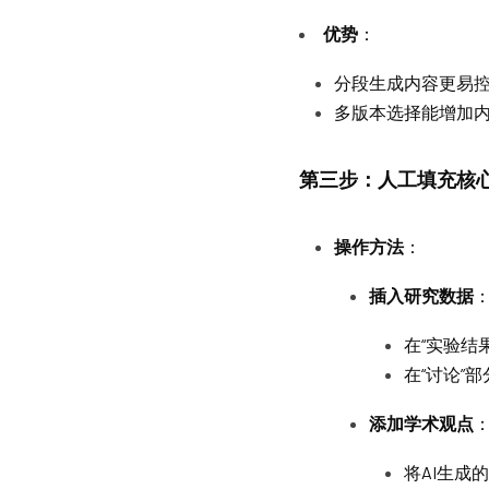
优势
：
分段生成内容更易
多版本选择能增加
第三步：人工填充核
操作方法
：
插入研究数据
在“实验结
在“讨论”
添加学术观点
将AI生成