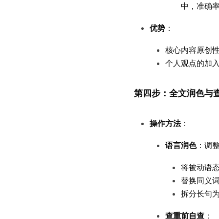
中，准确率
优势
：
核心内容原创
个人观点的加入
第四步：全文润色与
操作方法
：
语言润色
：调整
将被动语
替换同义词
拆分长句
查重前自查
：