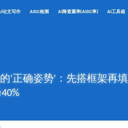
AI论文写作
AIGC检测
AI降查重率(AIGC率)
AI工具箱
文的'正确姿势'：先搭框架再
40%
作