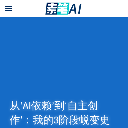
AI论文写作
AIGC检测
AI降查重率(AIGC率)
AI工具箱
免费论文查重
AI知识专栏
免费福利
从‘AI依赖’到‘自主创
作’：我的3阶段蜕变史