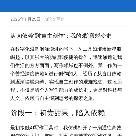
·
2025年11月25日
AI论文写作
从“AI依赖”到“自主创作”：我的3阶段蜕变史
在数字化浪潮汹涌澎湃的当下，AI工具如璀璨新星般
崛起，以其强大的功能和便捷的操作，迅速渗透进我
们生活的方方面面，写作领域也不例外。我，作为一
个曾经深度依赖AI进行创作的人，经历了从盲目依赖
到逐渐摆脱束缚、实现自主创作的艰难蜕变。这段历
程，不仅是我个人写作能力的成长史，更是对科技与
人文、依赖与自主深刻思考的探索之旅。
阶
段一：初尝甜果，陷入依赖
最
初接触AI写作工具时，我仿佛打开了一扇通往高效
创作的新大门。那时，我面临着繁重的写作任务，无