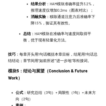
结果分析
：HAM模块准确率提升3.2%，
推理速度仅增加0.2ms（图表对比）；
消融实验
：移除通道注意力后准确率下
降1.5%，验证其有效性。
总结
：HAM模块在准确率与速度间取得平
衡，优于现有轻量化方法。
技巧
：每章开头用1句话概括本章目标，结尾用1句话总
结结论；章节间用“如前所述”“进一步地”等衔接词。
模块5：结论与展望（Conclusion & Future 
Work）
公式
：研究总结（3句）+ 局限性（1句）+ 未来方
向（2句）
案例
：