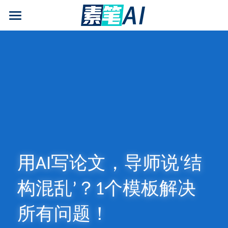
AI论文写作
AIGC检测
AI降查重率(AIGC率)
AI工具箱
免费论文查重
AI知识专栏
用AI写论文，导师说‘结
免费福利
构混乱’？1个模板解决
所有问题！