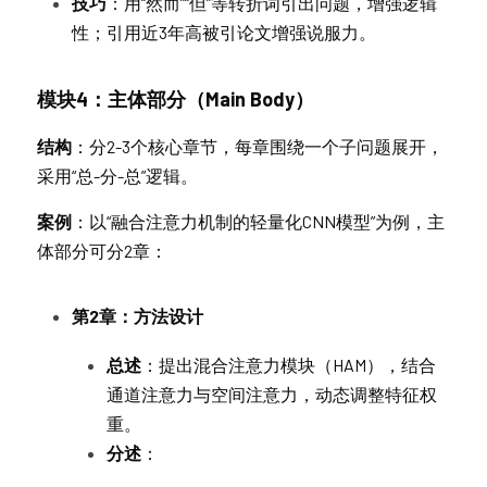
技巧
：用“然而”“但”等转折词引出问题，增强逻辑
性；引用近3年高被引论文增强说服力。
模块4：主体部分（Main Body）
结构
：分2-3个核心章节，每章围绕一个子问题展开，
采用“总-分-总”逻辑。
案例
：以“融合注意力机制的轻量化CNN模型”为例，主
体部分可分2章：
第2章：方法设计
总述
：提出混合注意力模块（HAM），结合
通道注意力与空间注意力，动态调整特征权
重。
分述
：