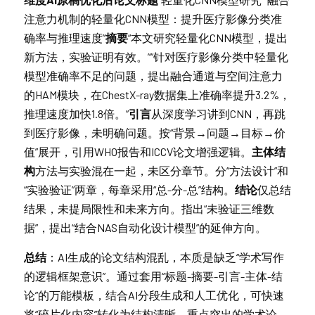
注意力机制的轻量化CNN模型：提升医疗影像分类准
确率与推理速度”
摘要
“本文研究轻量化CNN模型，提出
新方法，实验证明有效。”“针对医疗影像分类中轻量化
模型准确率不足的问题，提出融合通道与空间注意力
的HAM模块，在ChestX-ray数据集上准确率提升3.2%，
推理速度加快1.8倍。”
引言
从深度学习讲到CNN，再跳
到医疗影像，未明确问题。按“背景→问题→目标→价
值”展开，引用WHO报告和ICCV论文增强逻辑。
主体结
构
方法与实验混在一起，未区分章节。分“方法设计”和
“实验验证”两章，每章采用“总-分-总”结构。
结论
仅总结
结果，未提局限性和未来方向。指出“未验证三维数
据”，提出“结合NAS自动化设计模型”的延伸方向。
总结
：AI生成的论文结构混乱，本质是缺乏“学术写作
的逻辑框架意识”。通过套用“标题-摘要-引言-主体-结
论”的万能模板，结合AI分段生成和人工优化，可快速
将“碎片化内容”转化为结构清晰、重点突出的学术论