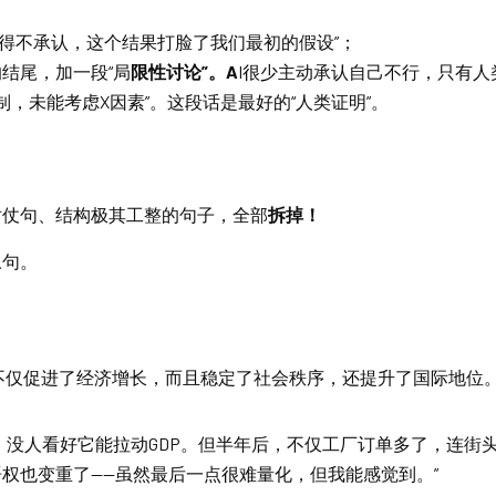
“不得不承认，这个结果打脸了我们最初的假设”；
结尾，加一段“局
限性讨论”。A
I很少主动承认自己不行，只有人
制，未能考虑X因素”。这段话是最好的“人类证明”。
对仗句、结构极其工整的句子，全部
拆掉！
叹句。
不仅促进了经济增长，而且稳定了社会秩序，还提升了国际地位。
，没人看好它能拉动GDP。但半年后，不仅工厂订单多了，连街
权也变重了——虽然最后一点很难量化，但我能感觉到。”