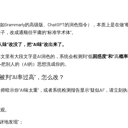
Grammarly的高级版、ChatGPT的润色指令），本质上是在做“
子，改成通顺但平庸的“标准学术体”。
味”改没了，把“AI味”改出来了。
文里有大段文字是AI润色的，系统会检测到“低
困惑度”和“
高
概率
—
把别人的（AI的）思想洗成你的。
被判“AI率过高”，怎么改？
暗示你“AI味太重”，或者系统检测报告显示“疑似AI”，请立刻执
主观。
惊讶地发现”；