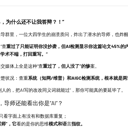
%，为什么还不让我答辩？！”
指导群里，一位大四学生的崩溃质问，炸出了潜水的导师，也炸
“查
重过了只能证明你没抄袭，但AI检测显示你这篇论文45%的
于学术不端，打回重写。”
交媒体上全是这种“查
重过了，但人没了”的惨
案。
清楚状况：查重
系统（知网/维普）和AIGC检测系统，根本就是
别人的，把AI写的改改同义词就能过”，那你可能真的要延毕了。
，导师还能看出你是“AI”？
只看字面上有没有和数据库重复；
师”，它
看的是你的思维
模式和语
言
指纹。