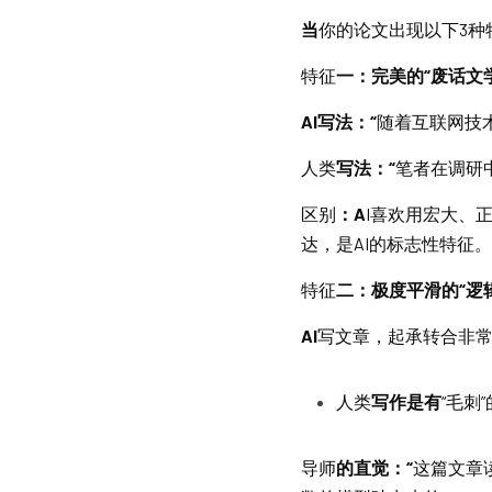
当
你的论文出现以下3种
特征
一：完美的“废话文学
AI写法：“
随着互联网技
人类
写法：“
笔者在调研
区别
：A
I喜欢用宏大、
达，是AI的标志性特征。
特征
二：极度平滑的“逻
AI
写文章，起承转合非
人类
写作是有
“毛刺
导师
的直觉：“
这篇文章