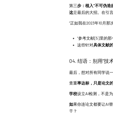
第三
步：植入“不可伪造
这
是
最后的大招。在引
“正如我在2023年10月
“参考文献[5]里的
这些针对
具体文献的
04
. 结语：别用“技
最后
，想对所有同学说
查重
率达标，只是论文的
学校
设立AI检测，不是
如
果你连论文都要让AI
干？