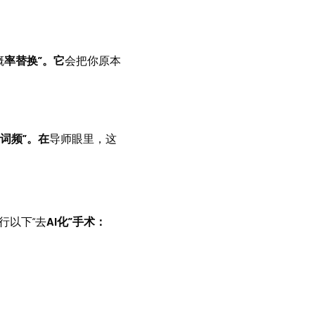
概
率替换”。它
会把你原本
词频”。在
导师眼里，这
行以下“去
AI化”手术：