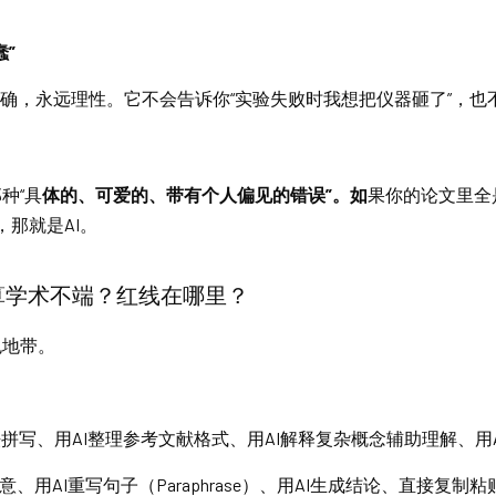
”
正确，永远理性。它不会告诉你“实验失败时我想把仪器砸了”，也
种“具
体的、可爱的、带有个人偏见的错误”。如
果你的论文里全
，那就是AI。
算不算学术不端？红线在哪里？
色地带。
法拼写、用AI整理参考文献格式、用AI解释复杂概念辅助理解、用
意、用AI重写句子（Paraphrase）、用AI生成结论、直接复制