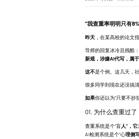
“我查重率明明只有8
昨天
，在某高校的论文
导师的回复冰冷且残酷：
新规，涉嫌AI代写，属
这不
是个例。这几天，社
很多同学到现在还没搞
如果
你还以为“只要不抄
01
. 为什么查重过了
查重
系统是个“盲
人”，它
A
I
检测系统是个“心
理侧写