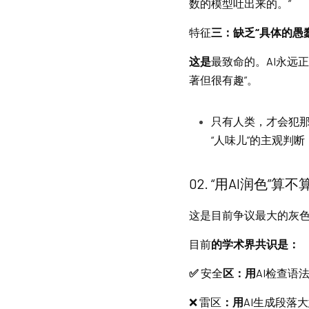
数的模型吐出来的。”
特征
三：缺乏“具体的愚蠢
这是
最致命的。AI永远
著但很有趣”。
只有人类，才会犯那
“人味儿”的主观判断
02
. “用AI润色”
这是
目前争议最大的灰
目前
的学术界共识是：
✅ 
安全
区：用
AI检查语
❌ 雷区
：用
AI生成段落大