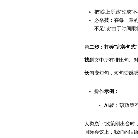
把“综上所述”改成
必杀
技：在
每一章的
不足”或“由于时间限
第二
步：打碎“完美句式”
找到
文中所有排比句、
长
句变短句，短句变感
操作
示例：
A
I
版：“
该政策
人类
版：“
政策刚出台时
国际会议上，我们的话语