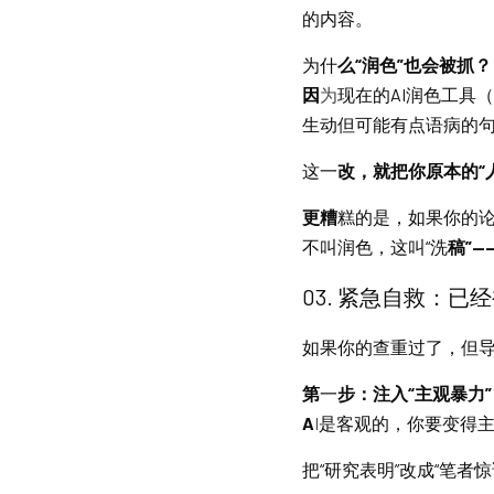
的内容。
为什
么“润色”也会被抓？
因
为
现在的AI润色工具（如
生动但可能有点语病的句
这一
改，就把你原本的“人
更糟
糕的是，如果你的论
不叫润色，这叫“洗
稿”—
03
. 紧急自救：已经
如果
你的查重过了，但导师
第
一
步：注入“主观暴力”
A
I
是客观的，你要变得
把“研究表明”改成“笔者