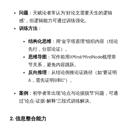
问题
：天赋论者常认为“好论文需要天生的逻辑
感”，但逻辑能力可通过训练强化。
训练方法
：
结构化思维
：用“金字塔原理”组织内容（结论
先行，分层论证）。
思维导图
：写作前用XMind/MindNode梳理章
节关系，避免内容跳跃。
反向推理
：从结论倒推论证路径（如“要证明
A，需先证明B和C”）。
案例
：初学者常出现“论点与论据脱节”问题，可通
过“论点-证据-解释”三段式训练解决。
2. 信息整合能力