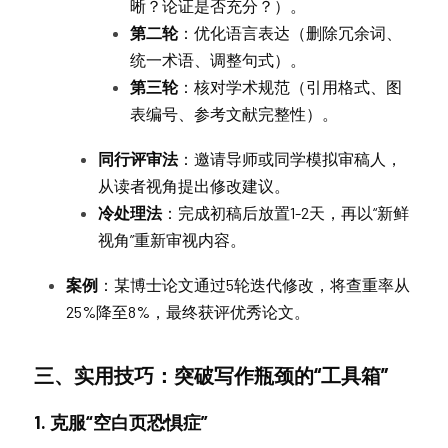
晰？论证是否充分？）。
第二轮
：优化语言表达（删除冗余词、
统一术语、调整句式）。
第三轮
：核对学术规范（引用格式、图
表编号、参考文献完整性）。
同行评审法
：邀请导师或同学模拟审稿人，
从读者视角提出修改建议。
冷处理法
：完成初稿后放置1-2天，再以“新鲜
视角”重新审视内容。
案例
：某博士论文通过5轮迭代修改，将查重率从
25%降至8%，最终获评优秀论文。
三、实用技巧：突破写作瓶颈的“工具箱”
1. 克服“空白页恐惧症”