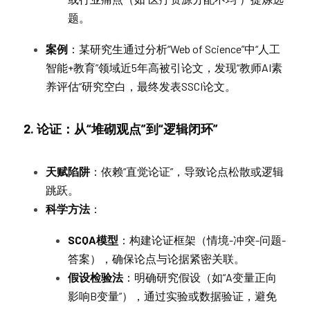
题。
案例
：某研究生通过分析“Web of Science”中“人工
智能+教育”领域近5年高被引论文，发现“教师AI素
养评估”研究空白，最终发表SSCI论文。
2. 论证：从“堆砌观点”到“逻辑闭环”
天赋陷阱
：依赖“直觉论证”，导致论点松散或逻辑
跳跃。
科学方法
：
SCQA模型
：构建论证框架（情境-冲突-问题-
答案），确保论点与论据紧密关联。
假设检验法
：明确研究假设（如“A变量正向
影响B变量”），通过实验或数据验证，避免