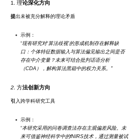
1
. 理
论深化方向
提
出未被充分解释的理论矛盾
示例：
“
现有研究对‘算法歧视’的形成机制存在解释缺
口：个体特征数据输入与算法偏见输出之间是否
存在中介变量？未来可结合批判话语分析
（CDA），解构算法黑箱中的权力关系。”
2
. 方
法创新方向
引
入跨学科研究工具
示例：
“
本研究采用的问卷调查法存在主观偏差风险。未
来可借鉴神经科学中的fNIRS技术，通过测量被试