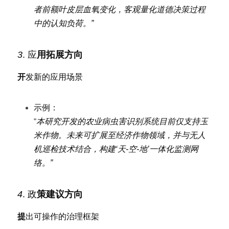
者前额叶皮层血氧变化，客观量化道德决策过程
中的认知负荷。”
3
. 应
用拓展方向
开
发新的应用场景
示例：
“
本研究开发的农业病虫害识别系统目前仅支持玉
米作物。未来可扩展至经济作物领域，并与无人
机巡检技术结合，构建‘天-空-地’一体化监测网
络。”
4
. 政
策建议方向
提
出可操作的治理框架