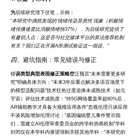
为
后续研究埋下伏笔，示例：
“
本研究中偶然发现的‘情绪传染异质性’现象（积极情
绪传播速度比消极情绪快37%），为后续研究提供了
有趣切入点：这是否与社交媒体平台的算法推荐机制
有关？我们正在开展A/B测试验证这一假设。”
四
、避坑指南：常见错误与修正
错
误类型典型表现修正策略空
泛预言“未来需要更多研
究”明确具体方向：“未来3年应重点解决多语言场景下
的模型适配问题”技术狂热过度追捧未成熟技术（如元
宇宙）评估技术成熟度：“待5G网络覆盖率超80%后，
AR辅助教学才具备大规模应用条件”忽视伦理只谈应用
不谈风险增加伦理讨论：“基因编辑婴儿事件警示我
们，需建立AI伦理审查委员会的跨学科协商机制”学科
封闭仅在本学科内展望强制关联其他学科：“本研究的