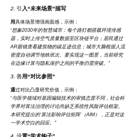
2
. 引
入“未来场景”描写
用
具体场景增强画面感，示例：
“
想象2030年的智慧城市：每个路灯都搭载环境传感
器，实时上传空气质量数据至区块链平台；居民通过
AR眼镜查看建筑物的碳足迹信息；城市大脑根据人流
密度自动调节地铁班次。要实现这一图景，当前研究
在边缘计算与隐私保护之间的平衡仍需突破。”
3
. 善
用“对比参照”
通
过对比凸显研究价值，示例：
“
与医学领域对基因编辑技术的审慎态度不同，社会科
学界对算法治理的讨论尚缺乏系统性风险评估框架。
本研究提出的‘算法影响评估矩阵’（AIM），正是对这
一学术空白的回应。”
4
. 设
置“学术钩子”