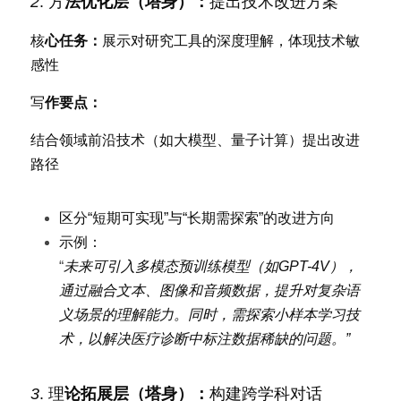
2
. 方
法优化层（塔身）：
提出技术改进方案
核
心任务：
展示对研究工具的深度理解，体现技术敏
感性
写
作要点：
结合领域前沿技术（如大模型、量子计算）提出改进
路径
区分“短期可实现”与“长期需探索”的改进方向
示例：
“
未来可引入多模态预训练模型（如GPT-4V），
通过融合文本、图像和音频数据，提升对复杂语
义场景的理解能力。同时，需探索小样本学习技
术，以解决医疗诊断中标注数据稀缺的问题。”
3
. 理
论拓展层（塔身）：
构建跨学科对话