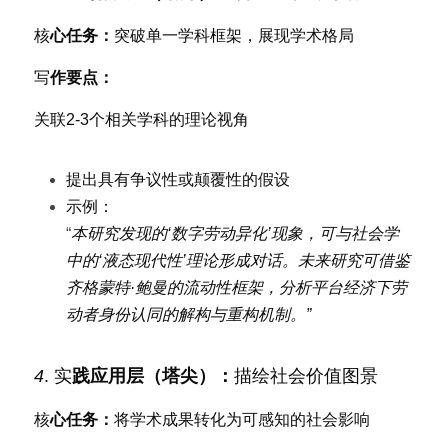
核
心任务：
突破单一学科框架，展现学术格局
写
作要点：
关联2-3个相关学科的理论视角
提出具有争议性或颠覆性的假设
示例：
“
本研究发现的‘数字劳动异化’现象，可与社会学
中的‘液态现代性’理论形成对话。未来研究可借鉴
齐格蒙特·鲍曼的流动性框架，分析平台经济下劳
动者身份认同的解构与重构机制。”
4
. 实
践应用层（塔尖）：
描绘社会价值图景
核
心任务：
将学术成果转化为可感知的社会影响