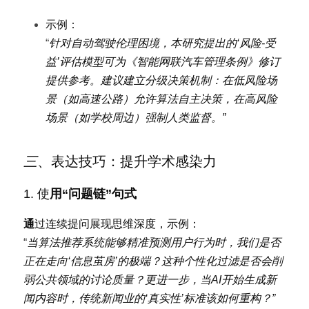
示例：
“
针对自动驾驶伦理困境，本研究提出的‘风险-受
益’评估模型可为《智能网联汽车管理条例》修订
提供参考。建议建立分级决策机制：在低风险场
景（如高速公路）允许算法自主决策，在高风险
场景（如学校周边）强制人类监督。”
三
、表达技巧：提升学术感染力
1
. 使
用“问题链”句式
通
过连续提问展现思维深度，示例：
“
当算法推荐系统能够精准预测用户行为时，我们是否
正在走向‘信息茧房’的极端？这种个性化过滤是否会削
弱公共领域的讨论质量？更进一步，当AI开始生成新
闻内容时，传统新闻业的‘真实性’标准该如何重构？”