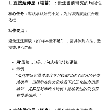
1
. 直
接延伸层（塔基）：
聚焦当前研究的局限性
核
心任务：
客观承认研究不足，为后续拓展提供合理
依据
写
作要点：
避免泛泛而谈（如“样本量不足”），需具体到方法、数
据或理论层面
用“虽然…但是…”句式强化转折逻辑
示例：
“
虽然本研究通过深度学习模型实现了92%的分类
准确率，但模型在跨文化场景下的泛化能力仍需
验证，尤其是对非西方语境中隐喻表达的识别存
在显著偏差。”